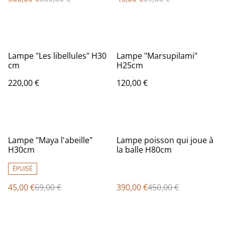
Lampe "Les libellules" H30
Lampe "Marsupilami"
cm
H25cm
220,00 €
120,00 €
%
%
Lampe "Maya l'abeille"
Lampe poisson qui joue à
H30cm
la balle H80cm
ÉPUISÉ
45,00 €
69,00 €
390,00 €
450,00 €