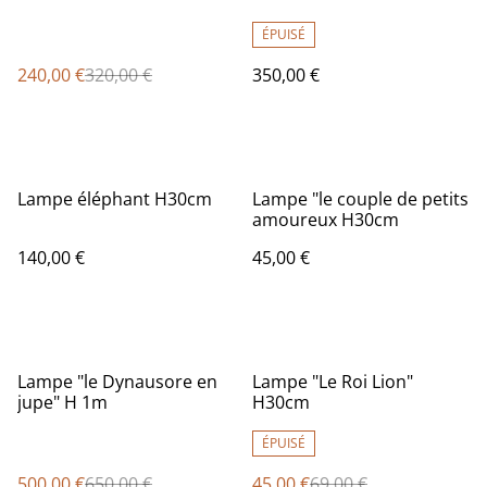
ÉPUISÉ
240,00 €
320,00 €
350,00 €
Lampe éléphant H30cm
Lampe "le couple de petits
amoureux H30cm
140,00 €
45,00 €
%
%
Lampe "le Dynausore en
Lampe "Le Roi Lion"
jupe" H 1m
H30cm
ÉPUISÉ
500,00 €
650,00 €
45,00 €
69,00 €