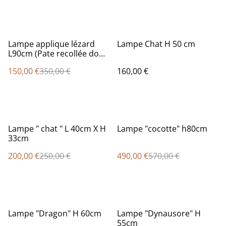
%
Lampe applique lézard
Lampe Chat H 50 cm
L90cm (Pate recollée donc
soldé)
150,00 €
350,00 €
160,00 €
%
%
Lampe " chat " L 40cm X H
Lampe "cocotte" h80cm
33cm
200,00 €
250,00 €
490,00 €
570,00 €
%
Lampe "Dragon" H 60cm
Lampe "Dynausore" H
55cm