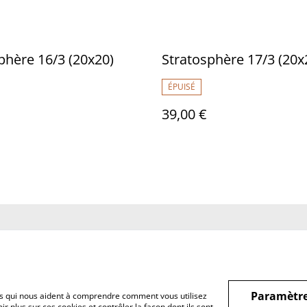
Stratosphère 16/3 (20x20)
Stratosphère 17
ÉPUISÉ
39,00 €
us
Conditions
Politique de
Politiq
confidentialité
Paramètre
hiers qui nous aident à comprendre comment vous utilisez
r plus sur ces cookies et contrôler la façon dont ils sont