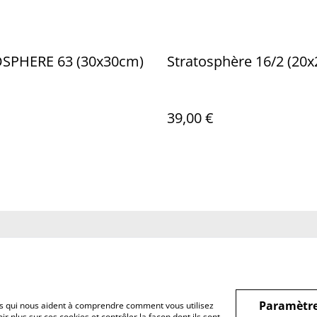
STRATOSPHERE 63 (30x30cm)
Stratosphère 16
39,00 €
us
Conditions
Politique de
Politiq
confidentialité
Paramètre
hiers qui nous aident à comprendre comment vous utilisez
r plus sur ces cookies et contrôler la façon dont ils sont