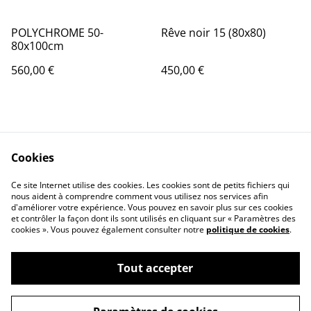
POLYCHROME 50-
Rêve noir 15 (80x80)
80x100cm
560,00 €
450,00 €
Cookies
Ce site Internet utilise des cookies. Les cookies sont de petits fichiers qui
nous aident à comprendre comment vous utilisez nos services afin
Contactez-nous
Conditions
d'améliorer votre expérience. Vous pouvez en savoir plus sur ces cookies
Politique de
Politique de cookies
et contrôler la façon dont ils sont utilisés en cliquant sur « Paramètres des
confidentialité
cookies ». Vous pouvez également consulter notre
politique de cookies
.
Tout accepter
©
2026
Pascale Picot - Artiste Plasticienne