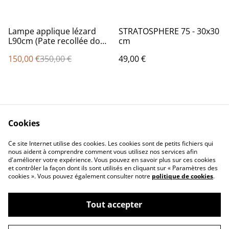
%
Lampe applique lézard
STRATOSPHERE 75 - 30x30
L90cm (Pate recollée donc
cm
soldé)
150,00 €
350,00 €
49,00 €
Cookies
Ce site Internet utilise des cookies. Les cookies sont de petits fichiers qui
nous aident à comprendre comment vous utilisez nos services afin
Contactez-nous
Conditions
d'améliorer votre expérience. Vous pouvez en savoir plus sur ces cookies
Politique de
Politique de cookies
et contrôler la façon dont ils sont utilisés en cliquant sur « Paramètres des
confidentialité
cookies ». Vous pouvez également consulter notre
politique de cookies
.
Tout accepter
©
2026
Pascale Picot - Artiste Plasticienne