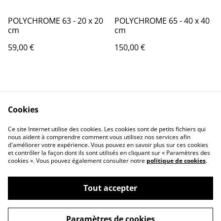
POLYCHROME 63 - 20 x 20
POLYCHROME 65 - 40 x 40
cm
cm
59,00 €
150,00 €
Cookies
Ce site Internet utilise des cookies. Les cookies sont de petits fichiers qui
nous aident à comprendre comment vous utilisez nos services afin
Contactez-nous
Conditions
d'améliorer votre expérience. Vous pouvez en savoir plus sur ces cookies
Politique de
Politique de cookies
et contrôler la façon dont ils sont utilisés en cliquant sur « Paramètres des
confidentialité
cookies ». Vous pouvez également consulter notre
politique de cookies
.
Tout accepter
©
2026
Pascale Picot - Artiste Plasticienne
Paramètres de cookies