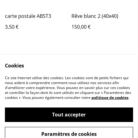
carte postale ABST3
Rêve blanc 2 (40x40)
3,50 €
150,00 €
Cookies
Ce site Internet utilise des cookies. Les cookies sont de petits fichiers qui
nous aident à comprendre comment vous utilisez nos services afin
Contactez-nous
Conditions
d'améliorer votre expérience. Vous pouvez en savoir plus sur ces cookies
Politique de
Politique de cookies
et contrôler la façon dont ils sont utilisés en cliquant sur « Paramètres des
confidentialité
cookies ». Vous pouvez également consulter notre
politique de cookies
.
Tout accepter
©
2026
Pascale Picot - Artiste Plasticienne
Paramètres de cookies
powered by