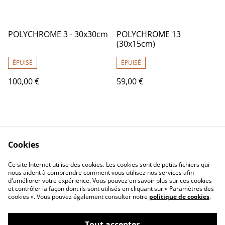
POLYCHROME 3 - 30x30cm
POLYCHROME 13
(30x15cm)
ÉPUISÉ
ÉPUISÉ
100,00 €
59,00 €
Cookies
Ce site Internet utilise des cookies. Les cookies sont de petits fichiers qui
nous aident à comprendre comment vous utilisez nos services afin
Contactez-nous
Conditions
d'améliorer votre expérience. Vous pouvez en savoir plus sur ces cookies
Politique de
Politique de cookies
et contrôler la façon dont ils sont utilisés en cliquant sur « Paramètres des
confidentialité
cookies ». Vous pouvez également consulter notre
politique de cookies
.
Tout accepter