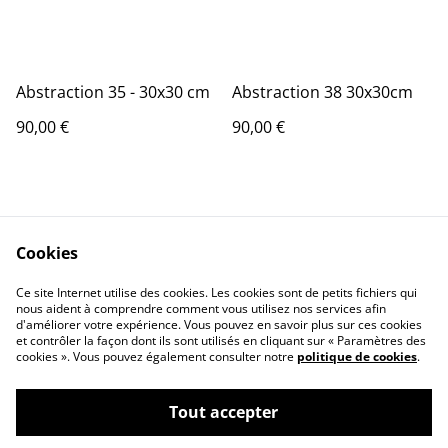
Abstraction 35 - 30x30 cm
Abstraction 38 30x30cm
90,00 €
90,00 €
Cookies
Ce site Internet utilise des cookies. Les cookies sont de petits fichiers qui
nous aident à comprendre comment vous utilisez nos services afin
Contactez-nous
Conditions
d'améliorer votre expérience. Vous pouvez en savoir plus sur ces cookies
Politique de
Politique de cookies
et contrôler la façon dont ils sont utilisés en cliquant sur « Paramètres des
confidentialité
cookies ». Vous pouvez également consulter notre
politique de cookies
.
Tout accepter
©
2026
Pascale Picot - Artiste Plasticienne