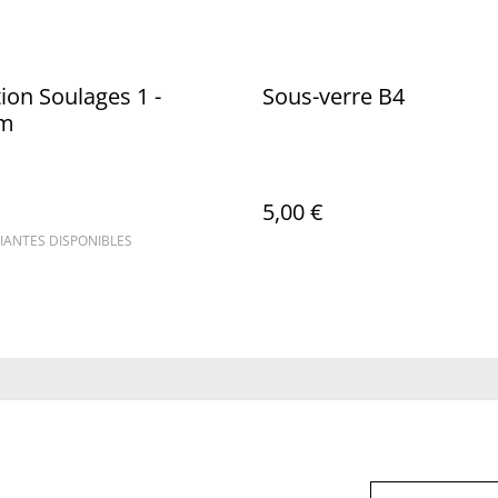
tion Soulages 1 -
Sous-verre B4
cm
5,00 €
IANTES DISPONIBLES
us
Conditions
Politique de
Politiq
confidentialité