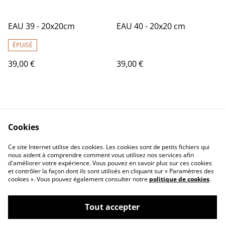
EAU 39 - 20x20cm
EAU 40 - 20x20 cm
ÉPUISÉ
39,00 €
39,00 €
Cookies
Ce site Internet utilise des cookies. Les cookies sont de petits fichiers qui
nous aident à comprendre comment vous utilisez nos services afin
Contactez-nous
Conditions
d'améliorer votre expérience. Vous pouvez en savoir plus sur ces cookies
Politique de
Politique de cookies
et contrôler la façon dont ils sont utilisés en cliquant sur « Paramètres des
confidentialité
cookies ». Vous pouvez également consulter notre
politique de cookies
.
Tout accepter
©
2026
Pascale Picot - Artiste Plasticienne