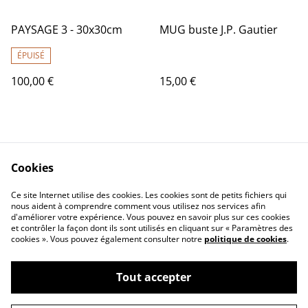
PAYSAGE 3 - 30x30cm
MUG buste J.P. Gautier
ÉPUISÉ
100,00 €
15,00 €
Cookies
Ce site Internet utilise des cookies. Les cookies sont de petits fichiers qui
nous aident à comprendre comment vous utilisez nos services afin
Contactez-nous
Conditions
d'améliorer votre expérience. Vous pouvez en savoir plus sur ces cookies
Politique de
Politique de cookies
et contrôler la façon dont ils sont utilisés en cliquant sur « Paramètres des
confidentialité
cookies ». Vous pouvez également consulter notre
politique de cookies
.
Tout accepter
©
2026
Pascale Picot - Artiste Plasticienne