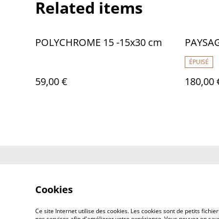
Related items
POLYCHROME 15 -15x30 cm
PAYSAG
ÉPUISÉ
59,00 €
180,00 
Contactez-no
Cookies
Ce site Internet utilise des cookies. Les cookies sont de petits fic
nos services afin d'améliorer votre expérience. Vous pouvez en savoi