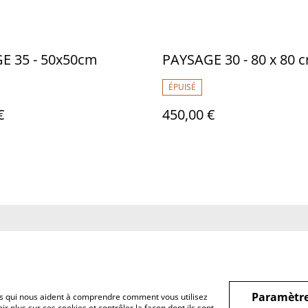
E 35 - 50x50cm
PAYSAGE 30 - 80 x 80 
ÉPUISÉ
€
450,00 €
us
Conditions
Politique de
Politiq
confidentialité
Paramètre
hiers qui nous aident à comprendre comment vous utilisez
r plus sur ces cookies et contrôler la façon dont ils sont