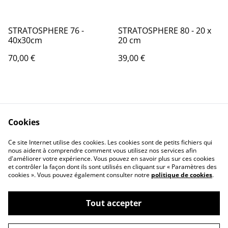
STRATOSPHERE 76 -
STRATOSPHERE 80 - 20 x
40x30cm
20 cm
70,00 €
39,00 €
Cookies
Ce site Internet utilise des cookies. Les cookies sont de petits fichiers qui
nous aident à comprendre comment vous utilisez nos services afin
Contactez-nous
Conditions
d'améliorer votre expérience. Vous pouvez en savoir plus sur ces cookies
Politique de
Politique de cookies
et contrôler la façon dont ils sont utilisés en cliquant sur « Paramètres des
confidentialité
cookies ». Vous pouvez également consulter notre
politique de cookies
.
Tout accepter
©
2026
Pascale Picot - Artiste Plasticienne